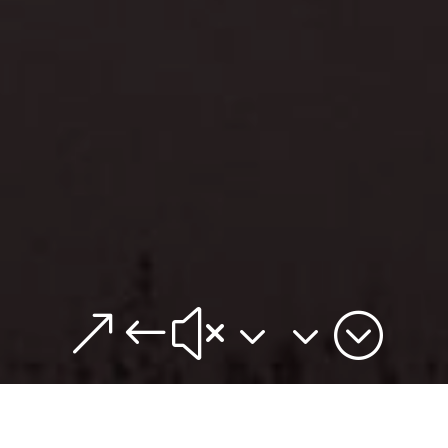
&#x33;