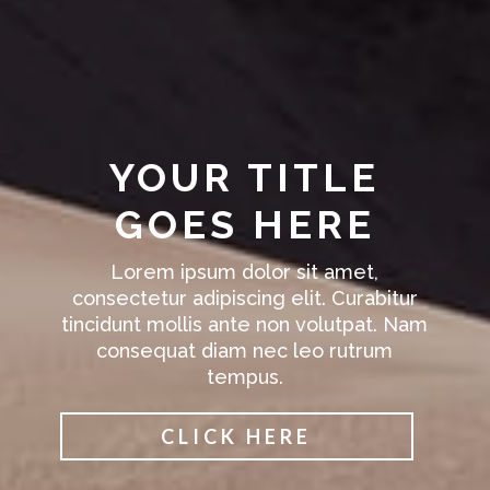
YOUR TITLE
GOES HERE
Lorem ipsum dolor sit amet,
consectetur adipiscing elit. Curabitur
tincidunt mollis ante non volutpat. Nam
consequat diam nec leo rutrum
tempus.
CLICK HERE