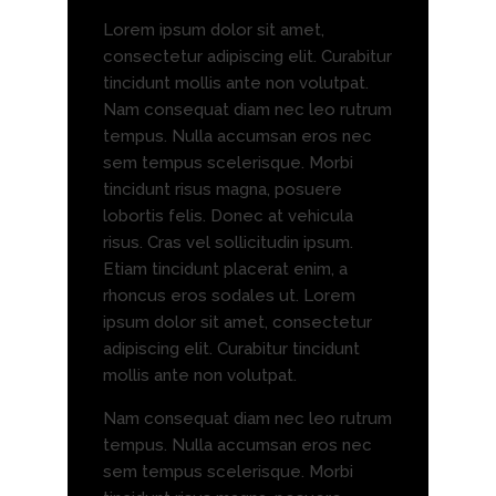
Lorem ipsum dolor sit amet,
consectetur adipiscing elit. Curabitur
tincidunt mollis ante non volutpat.
Nam consequat diam nec leo rutrum
tempus. Nulla accumsan eros nec
sem tempus scelerisque. Morbi
tincidunt risus magna, posuere
lobortis felis. Donec at vehicula
risus. Cras vel sollicitudin ipsum.
Etiam tincidunt placerat enim, a
rhoncus eros sodales ut. Lorem
ipsum dolor sit amet, consectetur
adipiscing elit. Curabitur tincidunt
mollis ante non volutpat.
Nam consequat diam nec leo rutrum
tempus. Nulla accumsan eros nec
sem tempus scelerisque. Morbi