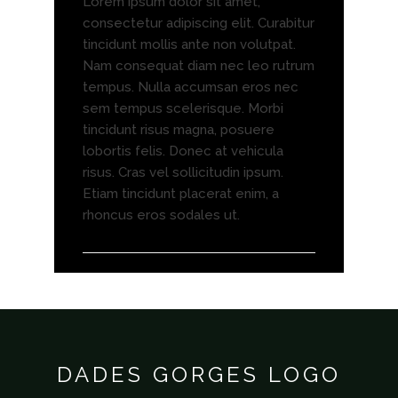
Lorem ipsum dolor sit amet,
consectetur adipiscing elit. Curabitur
tincidunt mollis ante non volutpat.
Nam consequat diam nec leo rutrum
tempus. Nulla accumsan eros nec
sem tempus scelerisque. Morbi
tincidunt risus magna, posuere
lobortis felis. Donec at vehicula
risus. Cras vel sollicitudin ipsum.
Etiam tincidunt placerat enim, a
rhoncus eros sodales ut.
DADES GORGES LOGO