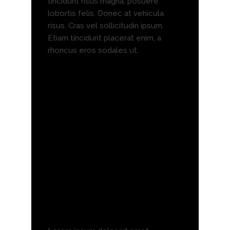
tincidunt risus magna, posuere
lobortis felis. Donec at vehicula
risus. Cras vel sollicitudin ipsum.
Etiam tincidunt placerat enim, a
rhoncus eros sodales ut.
A blockquote means
someone has
something
important to
say. Lorem ipsum
dolor sit amet
consectetur elit.